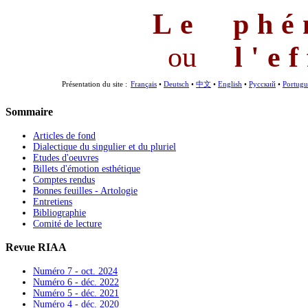
Le phé
ou
l'e
Présentation du site :
Français
•
Deutsch
•
中文
•
English
•
Русский
•
Portugu
Sommaire
Articles de fond
Dialectique du singulier et du pluriel
Etudes d'oeuvres
Billets d'émotion esthétique
Comptes rendus
Bonnes feuilles - Artologie
Entretiens
Bibliographie
Comité de lecture
Revue RIAA
Numéro 7 - oct. 2024
Numéro 6 - déc. 2022
Numéro 5 - déc. 2021
Numéro 4 - déc. 2020