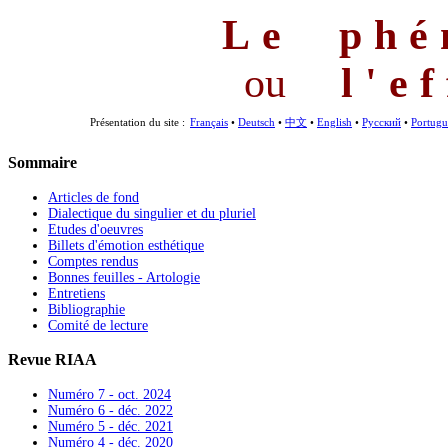
Le phé
ou
l'e
Présentation du site :
Français
•
Deutsch
•
中文
•
English
•
Русский
•
Portugu
Sommaire
Articles de fond
Dialectique du singulier et du pluriel
Etudes d'oeuvres
Billets d'émotion esthétique
Comptes rendus
Bonnes feuilles - Artologie
Entretiens
Bibliographie
Comité de lecture
Revue RIAA
Numéro 7 - oct. 2024
Numéro 6 - déc. 2022
Numéro 5 - déc. 2021
Numéro 4 - déc. 2020