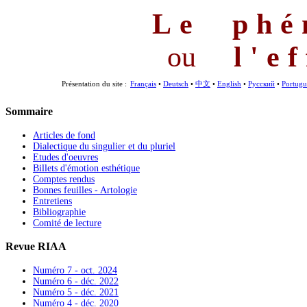
Le phé
ou
l'e
Présentation du site :
Français
•
Deutsch
•
中文
•
English
•
Русский
•
Portugu
Sommaire
Articles de fond
Dialectique du singulier et du pluriel
Etudes d'oeuvres
Billets d'émotion esthétique
Comptes rendus
Bonnes feuilles - Artologie
Entretiens
Bibliographie
Comité de lecture
Revue RIAA
Numéro 7 - oct. 2024
Numéro 6 - déc. 2022
Numéro 5 - déc. 2021
Numéro 4 - déc. 2020