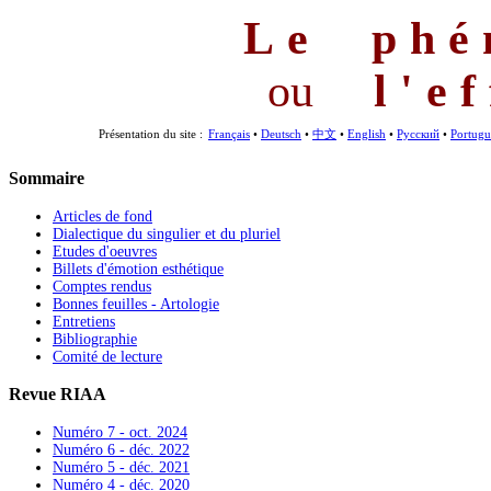
Le phé
ou
l'e
Présentation du site :
Français
•
Deutsch
•
中文
•
English
•
Русский
•
Portugu
Sommaire
Articles de fond
Dialectique du singulier et du pluriel
Etudes d'oeuvres
Billets d'émotion esthétique
Comptes rendus
Bonnes feuilles - Artologie
Entretiens
Bibliographie
Comité de lecture
Revue RIAA
Numéro 7 - oct. 2024
Numéro 6 - déc. 2022
Numéro 5 - déc. 2021
Numéro 4 - déc. 2020